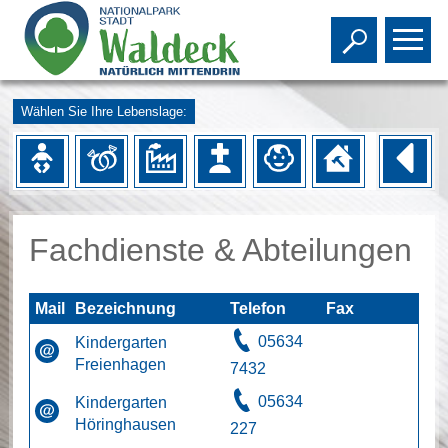
Toggle s
To
Wählen Sie Ihre Lebenslage:
Fachdienste & Abteilungen
Mail
Bezeichnung
Telefon
Fax
05634
Kindergarten
Freienhagen
7432
05634
Kindergarten
Höringhausen
227