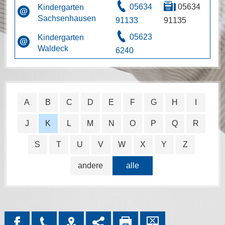
05634
05634
Kindergarten
Sachsenhausen
91133
91135
05623
Kindergarten
Waldeck
6240
A
B
C
D
E
F
G
H
I
J
K
L
M
N
O
P
Q
R
S
T
U
V
W
X
Y
Z
andere
alle