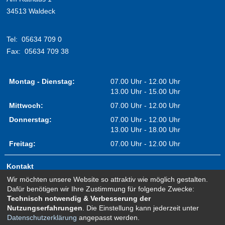
34513 Waldeck
Tel:
05634 709 0
Fax:
05634 709 38
Montag - Dienstag:
07.00 Uhr - 12.00 Uhr
13.00 Uhr - 15.00 Uhr
Mittwoch:
07.00 Uhr - 12.00 Uhr
Donnerstag:
07.00 Uhr - 12.00 Uhr
13.00 Uhr - 18.00 Uhr
Freitag:
07.00 Uhr - 12.00 Uhr
Kontakt
Wir möchten unsere Website so attraktiv wie möglich gestalten.
Impressum
Dafür benötigen wir Ihre Zustimmung für folgende Zwecke:
Erklärung zur Barrierefreiheit
Technisch notwendig & Verbesserung der
Nutzungserfahrungen
. Die Einstellung kann jederzeit unter
Sitemap
Datenschutzerklärung
angepasst werden.
Newsletter Anmeldung