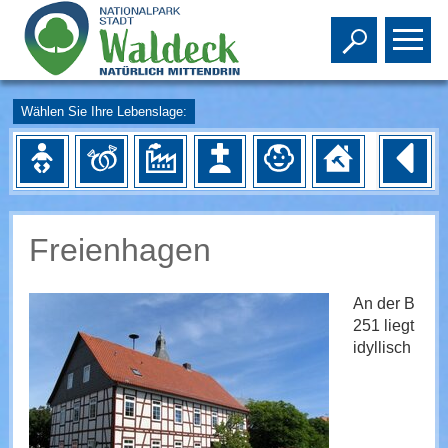
Toggle s
To
Wählen Sie Ihre Lebenslage:
Freienhagen
An der B
251 liegt
idyllisch