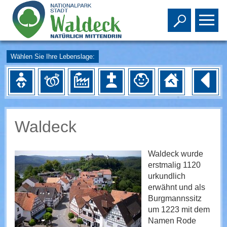
Toggle s
To
Wählen Sie Ihre Lebenslage:
Waldeck
Waldeck wurde
erstmalig 1120
urkundlich
erwähnt und als
Burgmannssitz
um 1223 mit dem
Namen Rode