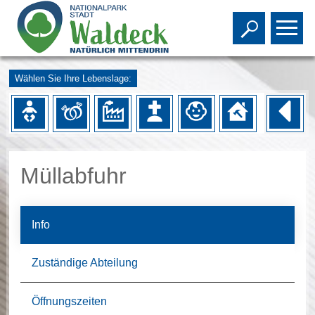
Toggle s
To
Wählen Sie Ihre Lebenslage:
Müllabfuhr
Info
Zuständige Abteilung
Öffnungszeiten